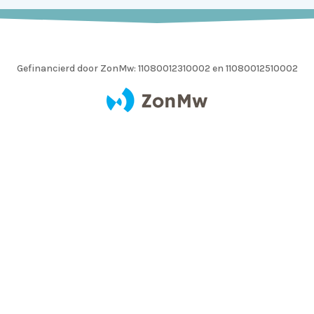
Gefinancierd door ZonMw:
11080012310002 en 11080012510002