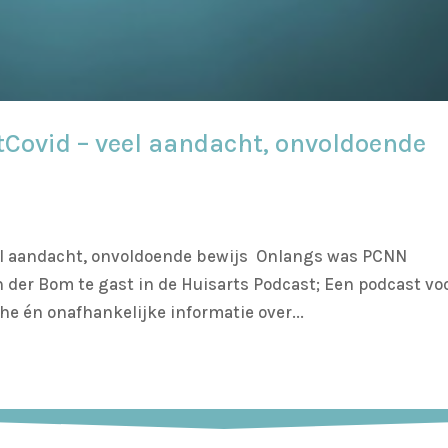
stCovid – veel aandacht, onvoldoende
eel aandacht, onvoldoende bewijs Onlangs was PCNN
 der Bom te gast in de Huisarts Podcast; Een podcast vo
e én onafhankelijke informatie over...