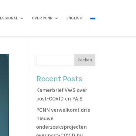
ESSIONAL
OVER PCNN
ENGLISH
Zoeken
Recent Posts
Kamerbrief VWS over
post-COVID en PAIS
PCNN verwelkomt drie
nieuwe
onderzoeksprojecten
over post-COVID bij