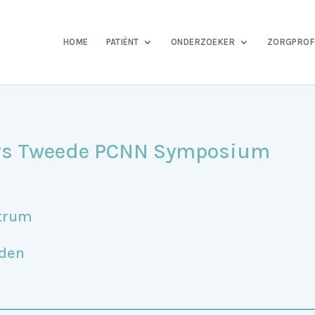
HOME
PATIËNT
ONDERZOEKER
ZORGPROF
rs Tweede PCNN Symposium
ntrum
iden