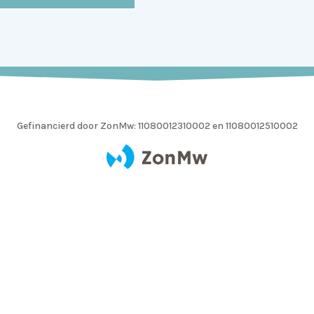
Gefinancierd door ZonMw:
11080012310002 en 11080012510002